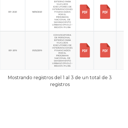
EXTERNO PARA
NUCLEOS
EJECUTORES DE
INTERVENCIONES
001-2020
18/09/2020
FINANCIADOS
POR EL
PROGRAMA
NACIONAL DE
SANEAMIENTO
URBANO (PNSU) –
REGIÓN PIURA
CONVOCATORIA
DE PERSONAL
EXTERNO PARA
NUCLEOS
EJECUTORES DE
INTERVENCIONES
001-2019
01/02/2019
FINANCIADOS
POR EL
PROGRAMA
NACIONAL DE
SANEAMIENTO
URBANO (PNSU) –
REGIÓN PIURA
Mostrando registros del 1 al 3 de un total de 3
registros
Anterior
1
Siguiente