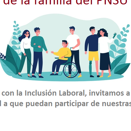
Resultado
Resultado de
pción
Bases
de
Evaluación de
C
Postulación
Conocimientos
(01)
ALISTA
RIO DE
RAS
ADAS –
NCIA
(01)
ALISTA
R EN
IERÍA
 ANALISTA
MACÉN
 ANALISTA
CUCIÓN