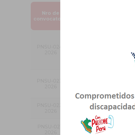
Nro de
Fecha de
Descri
convocatoria
publicación
UN/A 
ESPECI
PNSU-024-
SANITA
13/04/2026
2026
OB
PARALIZ
SUPLE
UN/A 
PNSU-023-
ESPECI
13/04/2026
2026
SENIO
INGEN
PNSU-022-
UN/A (01)
13/04/2026
2026
DE AL
UN/A (01)
PNSU-021-
13/04/2026
EN EJE
2026