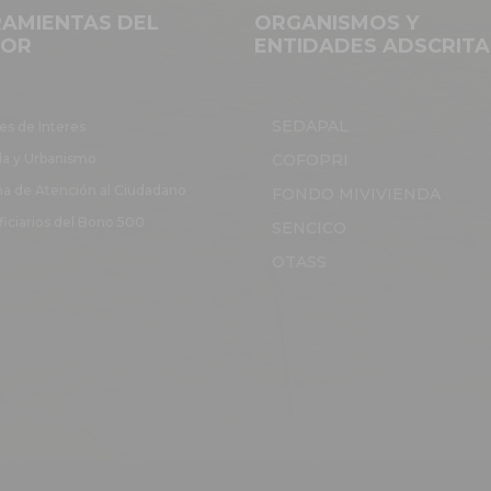
AMIENTAS DEL
ORGANISMOS Y
(01)
TOR
ENTIDADES ADSCRITA
IONAL
 II EN
CIÓN Y
E DE
SEDAPAL
es de Interes
IONES
da y Urbanismo
COFOPRI
(01)
ISTA EN
na de Atención al Ciudadano
FONDO MIVIVIENDA
IERIA
iciarios del Bono 500
SENCICO
ENTE
OTASS
CO EN
IVO
ENTE
TRATIVO
CHIVO
ISTA
OLLADOR
TEMAS