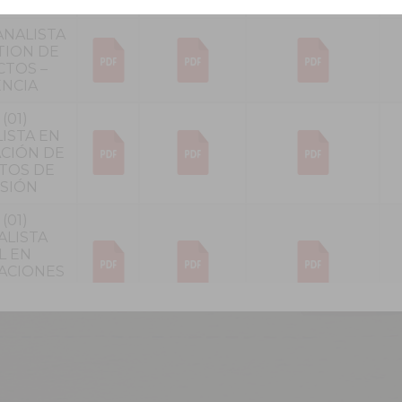
ACTUAL
 ANALISTA
TION DE
TOS –
NCIA
(01)
ISTA EN
CIÓN DE
TOS DE
SIÓN
(01)
ALISTA
L EN
ACIONES
TADO –
NCIA
(01)
NADOR/A
BUNIDAD
ORERIA