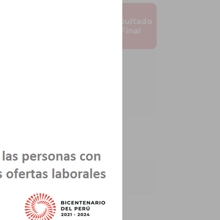
Resultado
de
Resultado
omunicado
Evaluación
Final
Curricular