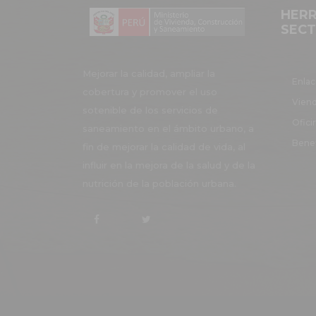
HERR
UN/A 
SEC
PROFES
PNSU-016-
SENIOR
04/03/2026
2026
LIQUIDA
CIERR
Mejorar la calidad, ampliar la
Enlac
INVERS
cobertura y promover el uso
Vien
UN/A 
sotenible de los servicios de
PNSU-015-
26/02/2026
ESPECIAL
Ofici
saneamiento en el ámbito urbano, a
2026
INGEN
Benef
fin de mejorar la calidad de vida, al
ASIST
influir en la mejora de la salud y de la
PNSU-014-
23/02/2026
TECNI
2026
nutrición de la población urbana.
ARCH
ASIST
PNSU-013-
23/02/2026
ADMINIS
2026
EN AR
ANAL
PNSU-012-
23/02/2026
DESARR
2026
DE SIS