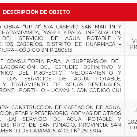
DESCRIPCIÓN DE OBJETO
A OBRA: “UP N° 57A CASERÍO SAN MARTÍN Y
CHARAMPAMPA, PASHUL Y PACA – INSTALACIÓN,
 DEL SERVICIO DE AGUA POTABLE Y
V
 103 CASERÍOS, DISTRITO DE HUARMACA –
PR
IURA – CÓDIGO SNIP 280513
E CONSULTORÍA PARA LA SUPERVISIÓN DEL
LABORACIÓN DEL ESTUDIO DEFINITIVO Y
CNICO DEL PROYECTO: “MEJORAMIENTO Y
E LOS SERVICIOS DE AGUA POTABLE,
O Y TRATAMIENTO DE AGUAS RESIDUALES,
RONEL PORTILLO – UCAYALI”, CON CÓDIGO CUI
BRA: CONSTRUCCION DE CAPTACION DE AGUA,
L
CIÓN, PTAP Y RESERVORIO; ADEMÁS DE OTROS
L (LA) SERVICIO DE AGUA POTABLE Y
20
 DISTRITO DE SAN IGNACIO, PROVINCIA SAN
PR
MENTO DE CAJAMARCA” CUI N° 2513304