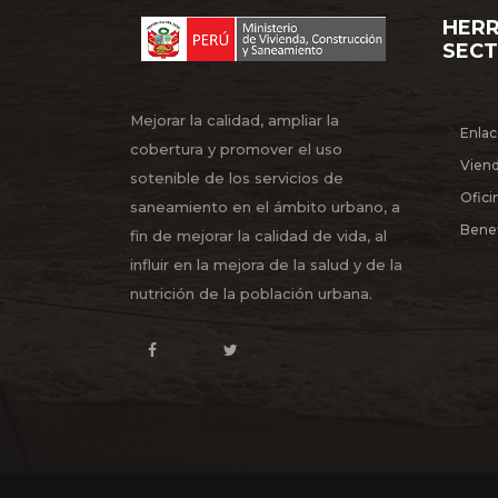
DE CUSCO, EN MAR
HERR
SERVICIO DE HA
SEC
POTABLE DE LA 
07/11/2023
PAUCARCOLLA, P
Nª104-2023
Mejorar la calidad, ampliar la
Enlac
ADQUISICIÓN D
cobertura y promover el uso
Vien
EVACUACIÓN 
sotenible de los servicios de
INUNDACIONES 
Ofici
07/11/2023
saneamiento en el ámbito urbano, a
PELIGRO INMI
Benef
PLUVIALES Y PR
fin de mejorar la calidad de vida, al
EN EL MARCO DEL
influir en la mejora de la salud y de la
nutrición de la población urbana.
SERVICIO DE H
CAPTACIÓN Y DR
06/11/2023
CHILCAL EN E
DEPARTAMENTO D
CON D.U 028-2023
Mostrando registros del 1 al 10 de un total 
registros