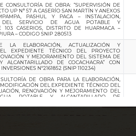
E CONSULTORÍA DE OBRA: “SUPERVISIÓN DE
TO UP N° 57 A CASERÍO SAN MARTÍN Y ANEXOS
MPAMPA, PASHUL Y PACA – INSTALACION,
 DEL SERVICIO DE AGUA POTABLE Y
 103 CASERIOS, DISTRITO DE HUARMACA –
IURA – CODIGO SNIP 280513
DE LA ELABORACIÓN, ACTUALIZACIÓN Y
DEL EXPEDIENTE TÉCNICO DEL PROYECTO
ENOVACIÓN Y MEJORAMIENTO DEL SISTEMA DE
Y ALCANTARILLADO DE COCACHACRA” CON
INVERSIONES Nº2161852 (SNIP 110234)
NSULTORÍA DE OBRA PARA LA ELABORACIÓN,
 MODIFICACIÓN DEL EXPEDIENTE TÉCNICO DEL
LIACIÓN, RENOVACIÓN Y MEJORAMIENTO DEL
GUA POTABLE Y ALCANTARILLADO DE
 CÓDIGO ÚNICO DE INVERSIONES Nº 2161852
STRIBUCIÓN DE AGUA PARA CONSUMO HUMANO
S DE ZONAS URBANAS VULNERABLES EN EL
INAR, PROVINCIA DE ESPINAR, DEPARTAMENTO