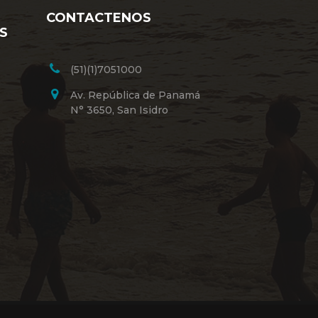
CONTACTENOS
S
VER
(51)(1)7051000
Av. República de Panamá
N° 3650, San Isidro
VER
VER