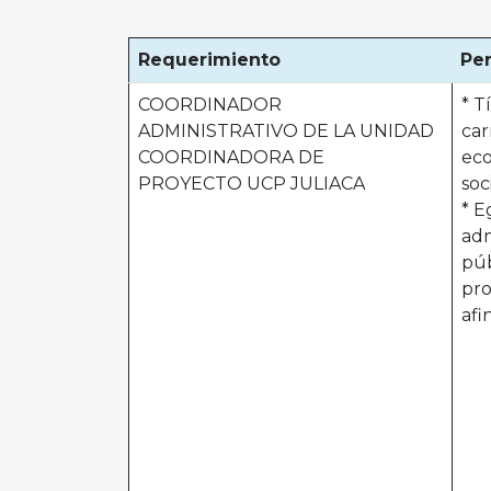
Requerimiento
Per
COORDINADOR
* T
ADMINISTRATIVO DE LA UNIDAD
car
COORDINADORA DE
eco
PROYECTO UCP JULIACA
soc
* E
adm
púb
pro
afi