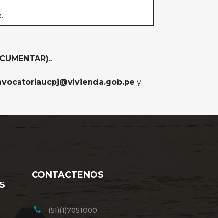
.
DOCUMENTAR).
.
nvocatoriaucpj@vivienda.gob.pe
y
CONTACTENOS
S
(51)(1)7051000