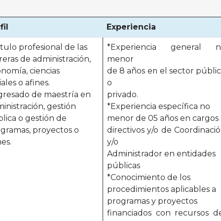
fil
Experiencia
ítulo profesional de las
*Experiencia general n
reras de administración,
menor
nomía, ciencias
de 8 años en el sector públi
iales o afines.
o
gresado de maestría en
privado.
inistración, gestión
*Experiencia específica no
lica o gestión de
menor de 05 años en cargos
gramas, proyectos o
directivos y/o de Coordinaci
nes.
y/o
Administrador en entidades
públicas
*Conocimiento de los
procedimientos aplicables a
programas y proyectos
financiados con recursos d