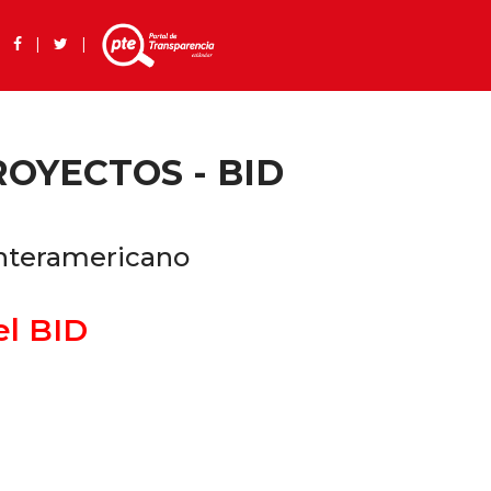
 |
|
|
OYECTOS - BID
Interamericano
el BID