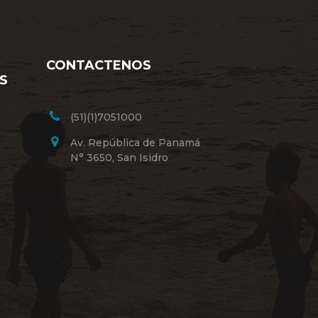
CONTACTENOS
S
(51)(1)7051000
Av. República de Panamá
N° 3650, San Isidro
68-OC-PE
CONCLUIDO
VER