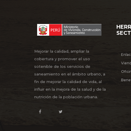
de Programas y
Proyectos BID
HERR
SEC
Mejorar la calidad, ampliar la
Enlac
cobertura y promover el uso
Vien
sotenible de los servicios de
Ofici
saneamiento en el ámbito urbano, a
Benef
fin de mejorar la calidad de vida, al
Contratación de
influir en la mejora de la salud y de la
Consultorías
Individuales para la
nutrición de la población urbana.
08/01/2026
Unidad de Gestión
de Programas y
Proyectos BID