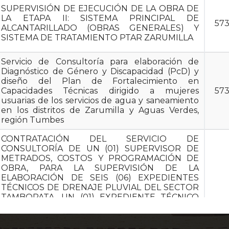
SUPERVISIÓN DE EJECUCIÓN DE LA OBRA DE
LA ETAPA II: SISTEMA PRINCIPAL DE
57
ALCANTARILLADO (OBRAS GENERALES) Y
SISTEMA DE TRATAMIENTO PTAR ZARUMILLA
Servicio de Consultoría para elaboración de
Diagnóstico de Género y Discapacidad (PcD) y
diseño del Plan de Fortalecimiento en
Capacidades Técnicas dirigido a mujeres
57
usuarias de los servicios de agua y saneamiento
en los distritos de Zarumilla y Aguas Verdes,
región Tumbes
CONTRATACIÓN DEL SERVICIO DE
CONSULTORÍA DE UN (01) SUPERVISOR DE
METRADOS, COSTOS Y PROGRAMACIÓN DE
OBRA, PARA LA SUPERVISIÓN DE LA
ELABORACIÓN DE SEIS (06) EXPEDIENTES
TÉCNICOS DE DRENAJE PLUVIAL DEL SECTOR
TAMBOPATA, UN (01) EXPEDIENTE TÉCNICO
DE DRENAJE PLUVIAL DEL SECTOR EL
TRIUNFO Y DOS (02) EXPEDIENTES TÉCNICOS
46
DE DRENAJE PLUVIAL DEL SECTOR LA JOYA